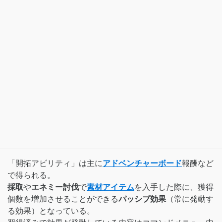
「開拓アビリティ」は主に
アドベンチャーボード
報酬など
で得られる。
採取
や
エネミー討伐
で
素材アイテム
を入手した際に、獲得
個数を増加させることができる
パッシブ効果
（常に発動す
る効果）となっている。