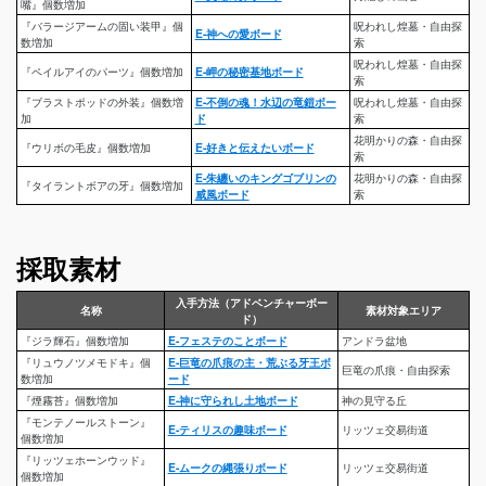
嘴』個数増加
『バラージアームの固い装甲』個
呪われし煌墓・自由探
E-神への愛ボード
数増加
索
呪われし煌墓・自由探
『ペイルアイのパーツ』個数増加
E-岬の秘密基地ボード
索
『ブラストポッドの外装』個数増
E-不倒の魂！水辺の竜鎧ボー
呪われし煌墓・自由探
加
ド
索
花明かりの森・自由探
『ウリボの毛皮』個数増加
E-好きと伝えたいボード
索
E-朱纏いのキングゴブリンの
花明かりの森・自由探
『タイラントボアの牙』個数増加
威風ボード
索
採取素材
入手方法（アドベンチャーボー
名称
素材対象エリア
ド）
『ジラ輝石』個数増加
E-フェステのことボード
アンドラ盆地
『リュウノツメモドキ』個
E-巨竜の爪痕の主・荒ぶる牙王ボ
巨竜の爪痕・自由探索
数増加
ード
『煙霧苔』個数増加
E-神に守られし土地ボード
神の見守る丘
『モンテノールストーン』
E-ティリスの趣味ボード
リッツェ交易街道
個数増加
『リッツェホーンウッド』
E-ムークの縄張りボード
リッツェ交易街道
個数増加