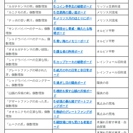
ド
『カガチヤンマの羽』個数増加
E-コイン亭亭主の秘密ボード
リッツェ交易街道
『カニクモの爪』個数増加
E-交易商の通い道ボード
メリソス川流域
E-メリソス川のほとりにボー
『ナッポの甘い果汁』個数増加
メリソス川流域
ド
『サンドバイパーのテール』個数
E-顕現せし脅威・幽久たる咆
オルビド平野
増加
哮ボード
『シャドウバイパーのテール』個
E-青い海のメモリーボード
オルビド平野
数増加
『オオカガチヤンマの厚い頭殻』
E-護る者の矜持ボード
オルビド平野
個数増加
『シャドウバイパーの立派な殻』
E-カップケーキの秘密ボード
レインフォール旧街道
個数増加
『グレートファングの研がれた
E-紙片の中の日常と非日常ボ
レインフォール旧街道
牙』個数増加
ード
『シャドウバイパーのロングテー
E-過ぎし日の陽炎ボード
陽炎の谷
ル』個数増加
E-標的を探す山賊の斥候ボー
『山賊の斥候の剣』個数増加
陽炎の谷
ド
『デザートファングの尖った爪』
E-砂漠の暴れ猪デザートファ
風止みの荒地
個数増加
ングボード
『オオカニクモの立派な殻』個数
E-熱砂のグレートファングボ
風止みの荒地
増加
ード
E-闘技場に待ち受ける者達ボ
木漏れ日射す林道・自
『ムークの爪』個数増加
ード
由探索
木漏れ日射す林道・自