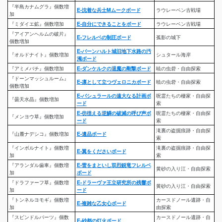
『半島カナムグラ』個数増
E-沈着な兵士Mムークボード
ラウレーベン古戦場
加
『ミダイエ鉱』個数増加
E-自分にできることをボード
ラウレーベン古戦場
『アイアンヘルムの破片』
E-フレルベの制圧ボード
孤影の城下
個数増加
E-バーンハルト城旧地下水路の汚
『オルドナイト』個数増加
シュタール海岸
濁ボード
『アミメバチ』個数増加
E-ダンケルクの退魔の剛撃ボード
暁の虫砦・自由探索
『ドーンマッシュルーム』
E-凛として立つヴェロニカボード
暁の虫砦・自由探索
個数増加
E-バシュラールの遠大なる計画ボ
呪霊たちの棲家・自由探
『曇天水晶』個数増加
ード
索
E-彷徨える逆鱗の破滅の呼び声ボ
呪霊たちの棲家・自由探
『メンヨウ草』個数増加
ード
索
滝裏の盗掘痕跡・自由探
『山麓ナデシコ』個数増加
E-遺品ボード
索
『インボルナイト』個数増
滝裏の盗掘痕跡・自由探
E-翼をくださいボード
加
索
『アランダル歯車』個数増
E-雷をまといし双烈鋭竜フレルベ
黄砂の入り江・自由探索
加
ボード
『ドラファーフ草』個数増
E-ドラーヴァ王立研究所の残響ボ
黄砂の入り江・自由探索
加
ード
『トンネルヨモギ』個数増
カースドノール遺跡・自
E-複雑な乙女心ボード
加
由探索
『スピンドルパーツ』個数
カースドノール遺跡・自
E-砂都の灯火ボード