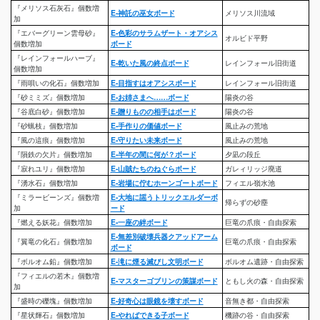
『メリソス石灰石』個数増
E-神託の巫女ボード
メリソス川流域
加
『エバーグリーン雲母砂』
E-色彩のサラムザート・オアシス
オルビド平野
個数増加
ボード
『レインフォールハーブ』
E-乾いた風の終点ボード
レインフォール旧街道
個数増加
『雨唄いの化石』個数増加
E-目指すはオアシスボード
レインフォール旧街道
『砂ミミズ』個数増加
E-お姉さまへ……ボード
陽炎の谷
『谷底白砂』個数増加
E-贈りものの相手はボード
陽炎の谷
『砂蝋枝』個数増加
E-手作りの価値ボード
風止みの荒地
『風の這痕』個数増加
E-守りたい未来ボード
風止みの荒地
『隕鉄の欠片』個数増加
E-半年の間に何が？ボード
夕凪の段丘
『寂れユリ』個数増加
E-山賊たちのねぐらボード
ガレィリッジ廃道
『湧水石』個数増加
E-岩場に佇むホーンゴートボード
フィエル嶺水池
『ミラービーンズ』個数増
E-大地に謡うトリックエルダーボ
帰らずの砂塵
加
ード
『燃える妖花』個数増加
E-一座の絆ボード
巨竜の爪痕・自由探索
E-無差別破壊兵器クアッドアーム
『翼竜の化石』個数増加
巨竜の爪痕・自由探索
ボード
『ボルオム鉛』個数増加
E-滝に煙る滅びし文明ボード
ボルオム遺跡・自由探索
『フィエルの若木』個数増
E-マスターゴブリンの策謀ボード
ともし火の森・自由探索
加
『盛時の礫塊』個数増加
E-好奇心は眼鏡を壊すボード
音無き都・自由探索
『星状輝石』個数増加
E-やればできる子ボード
機跡の谷・自由探索