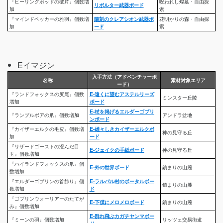
『ヒーリングポッドの破片』個数増
呪われし煌墓・自由探
リボルター武器ボード
加
索
『マインドペッカーの雅羽』個数増
陽刻のクレアシオン武器ボ
花明かりの森・自由探
加
ード
索
Eイマジン
入手方法（アドベンチャーボ
名称
素材対象エリア
ード）
『ランドフォックスの尻尾』個数
E-遠くに望むアステルリーズ
ミンスター丘陵
増加
ボード
E-杖を掲げるエルダーゴブリ
『ランブルボアの爪』個数増加
アンドラ盆地
ンボード
『カイザーエルクの毛皮』個数増
E-雄々しきカイザーエルクボ
神の見守る丘
加
ード
『リザードゴーストの澄んだ目
E-ジェイクの手紙ボード
神の見守る丘
玉』個数増加
『ハイランドフォックスの爪』個
E-外の世界ボード
鎮まりの山麓
数増加
『エルダーゴブリンの首飾り』個
E-ラルパル村のポータルボー
鎮まりの山麓
数増加
ド
『ゴブリンウォーリアーのたてが
E-下僕にメロメロボード
鎮まりの山麓
み』個数増加
E-群れ飛ぶカガチヤンマボー
『ミーンの羽』個数増加
リッツェ交易街道