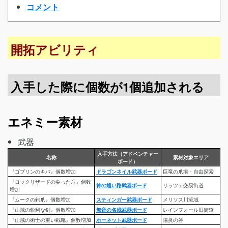
コメント
開拓アビリティ
入手した際に個数が1個追加される
エネミー素材
武器
入手方法（アドベンチャー
名称
素材対象エリア
ボード）
『ゴブリンのキバ』個数増加
ドラゴンネイル武器ボード
巨竜の爪痕・自由探索
『ロックリザードの尖った爪』個数
神の通い路武器ボード
リッツェ交易街道
増加
『ムークの鉤爪』個数増加
スティンガー武器ボード
メリソス川流域
『山賊の鋭利な剣』個数増加
無音の名残武器ボード
レインフォール旧街道
『山賊の術士の重い戦靴』個数増加
ホーネット武器ボード
陽炎の谷