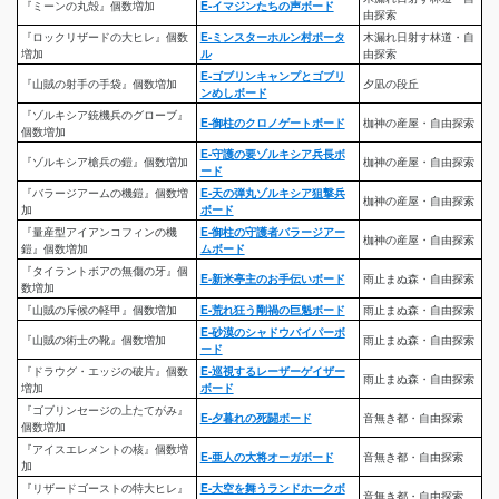
『ミーンの丸殻』個数増加
E-イマジンたちの声ボード
由探索
『ロックリザードの大ヒレ』個数
E-ミンスターホルン村ポータ
木漏れ日射す林道・自
増加
ル
由探索
E-ゴブリンキャンプとゴブリ
『山賊の射手の手袋』個数増加
夕凪の段丘
ンめしボード
『ゾルキシア銃機兵のグローブ』
E-御柱のクロノゲートボード
枷神の産屋・自由探索
個数増加
E-守護の要ゾルキシア兵長ボ
『ゾルキシア槍兵の鎧』個数増加
枷神の産屋・自由探索
ード
『バラージアームの機鎧』個数増
E-天の弾丸ゾルキシア狙撃兵
枷神の産屋・自由探索
加
ボード
『量産型アイアンコフィンの機
E-御柱の守護者バラージアー
枷神の産屋・自由探索
鎧』個数増加
ムボード
『タイラントボアの無傷の牙』個
E-新米亭主のお手伝いボード
雨止まぬ森・自由探索
数増加
『山賊の斥候の軽甲』個数増加
E-荒れ狂う剛禍の巨魁ボード
雨止まぬ森・自由探索
E-砂漠のシャドウバイパーボ
『山賊の術士の靴』個数増加
雨止まぬ森・自由探索
ード
『ドラウグ・エッジの破片』個数
E-巡視するレーザーゲイザー
雨止まぬ森・自由探索
増加
ボード
『ゴブリンセージの上たてがみ』
E-夕暮れの死闘ボード
音無き都・自由探索
個数増加
『アイスエレメントの核』個数増
E-亜人の大将オーガボード
音無き都・自由探索
加
『リザードゴーストの特大ヒレ』
E-大空を舞うランドホークボ
音無き都・自由探索