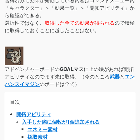
習得済みで効果が発動している内容はコマンドメニュー内
「キャラクター」＞「効果一覧」＞「開拓アビリティ」か
ら確認ができる。
選択性ではなく、
取得した全ての効果が得られる
ので積極
に取得しておくことに越したことはない。
アドベンチャーボードの
GOALマス
に上の絵があれば開拓
アビリティなのでまず先に取得。（今のところ
武器
と
エン
ハンスイマジン
のボードは全て）
目次
開拓アビリティ
入手した際に個数が1個追加される
エネミー素材
採取素材