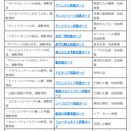
『ダークエレメントの結晶』個数増
呪霊たちの棲家・自由
アイシクル武器ボード
加
探索
『マスターゴブリンのたてがみ』個
滝裏の盗掘痕跡・自由
ディスクリート武器ボード
数増加
探索
黄砂の入り江・自由探
『サンドリザードの爪』個数増加
デッドライン武器ボード
索
カースドノール遺跡・
『ブラストポッドの部品』個数増加
光芒一閃武器ボード
自由探索
『Fゴブリンの歪な生爪』個数増加
炎守の騎士武器ボード
落日古道・自由探索
『キャニムークウォーリアーの毛
ソプラの山道・自由探
清らかなる弔歌武器ボード
皮』個数増加
索
『Fサンドバイパーのロングテー
海月灯の砂径・自由探
贄武器ボード
ル』個数増加
索
『フラワリングペッカーの美羽』個
アビサリア武器ボード
汐待ち浜
数増加
『ヒートバイパーの尖った棘』個数
プラニスフィア武器ボード
亡国の工廠・自由探索
増加
凱旋のエクリプティ武器ボ
『山賊の護衛の手套』個数増加
亡国の工廠・自由探索
ード
『エビキノコパライズの傘』個数増
シーフロアー武器ボード
瘴気の廃坑・自由探索
加
『イグニスリザードの整った甲鱗』
鉱床の岩翼武器ボード
イア・モーレ岩礁
個数増加
『ギルミーウォーリアーの頸毛』個
フォーチュネイト武器ボー
月隠しの幽谷
数増加
ド