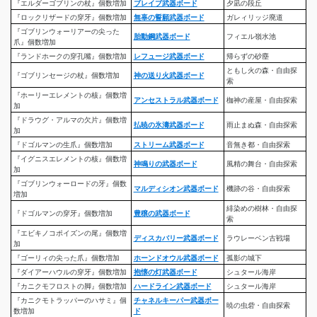
『エルダーゴブリンの杖』個数増加
ブレイブ武器ボード
夕凪の段丘
『ロックリザードの穿牙』個数増加
無辜の誓願武器ボード
ガレィリッジ廃道
『ゴブリンウォーリアーの尖った
胎動鋼武器ボード
フィエル嶺水池
爪』個数増加
『ランドホークの穿孔嘴』個数増加
レフュージ武器ボード
帰らずの砂塵
ともし火の森・自由探
『ゴブリンセージの杖』個数増加
神の送り火武器ボード
索
『ホーリーエレメントの核』個数増
アンセストラル武器ボード
枷神の産屋・自由探索
加
『ドラウグ・アルマの欠片』個数増
払暁の氷濤武器ボード
雨止まぬ森・自由探索
加
『ドゴルマンの生爪』個数増加
ストリーム武器ボード
音無き都・自由探索
『イグニスエレメントの核』個数増
神鳴りの武器ボード
風精の舞台・自由探索
加
『ゴブリンウォーロードの牙』個数
マルディシオン武器ボード
機跡の谷・自由探索
増加
緋染めの樹林・自由探
『ドゴルマンの穿牙』個数増加
豊穣の武器ボード
索
『エビキノコポイズンの尾』個数増
ディスカバリー武器ボード
ラウレーベン古戦場
加
『ゴーリィの尖った爪』個数増加
ホーンドオウル武器ボード
孤影の城下
『ダイアーハウルの穿牙』個数増加
抱懐の灯武器ボード
シュタール海岸
『カニクモフロストの脚』個数増加
ハードライン武器ボード
シュタール海岸
『カニクモトラッパーのハサミ』個
チャネルキーパー武器ボー
暁の虫砦・自由探索
数増加
ド