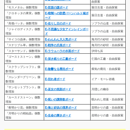
増加
由探索
『モスメタル』個数増加
E-双面の謎ボード
落日古道・自由探索
『クロネッタの果実』個数
E-暗闇への防壁バーンハルト城ボ
落日古道・自由探索
増加
ード
『高嶺バッタ』個数増加
E-在りし日のボード
ソプラの山道・自由探索
『ジャイロディスク』個数
E-不思議な少女アインレインボー
ソプラの山道・自由探索
増加
ド
『サイコロ晶体』個数増加
E-わんわん大人気ボード
海月灯の砂径・自由探索
『スナリプル草』個数増加
E-戦争の爪痕ボード
海月灯の砂径・自由探索
『スターサンド』個数増加
E-ラウェハラの水面ボード
汐待ち浜
『ゴーストストーン』個数
E-深き眠りの工廠ボード
亡国の工廠・自由探索
増加
『スクラップシャフト』個
E-陰鬱なる廃坑ボード
瘴気の廃坑・自由探索
数増加
『スレンダーグリーン』個
E-切れ者ボード
イア・モーレ岩礁
数増加
『サンセットプラント』個
E-巫女の笑顔ボード
月隠しの幽谷
数増加
『カースドストーン』個数
E-呪いの讃美歌ボード
呪われし煌墓・自由探索
増加
『夜明かり花』個数増加
E-海と砂浜の境界ボード
花明かりの森・自由探索
『月明かりの樹結晶』個数
E-生命の輝きボード
花明かりの森・自由探索
増加