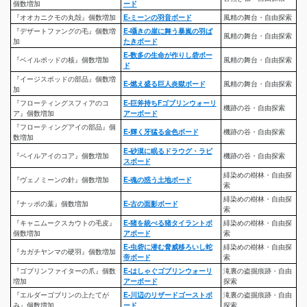
個数増加
ード
『オオカニクモの丸殻』個数増加
E-ミーンの羽音ボード
風精の舞台・自由探索
『デザートファングの毛』個数増
E-囁きの崖に舞う暴嵐の羽ば
風精の舞台・自由探索
加
たきボード
E-数多の生命が作りし砦ボー
『ベイルポッドの核』個数増加
風精の舞台・自由探索
ド
『イージスポッドの部品』個数増
E-燃え盛る巨人炎獄ボード
風精の舞台・自由探索
加
『フローティングスフィアのコ
E-巨斧持ちFゴブリンウォーリ
機跡の谷・自由探索
ア』個数増加
アーボード
『フローティングアイの部品』個
E-輝く牙猛る金色ボード
機跡の谷・自由探索
数増加
E-砂漠に眠るドラウグ・ラピ
『ペイルアイのコア』個数増加
機跡の谷・自由探索
スボード
緋染めの樹林・自由探
『ヴェノミーンの針』個数増加
E-魂の惑う土地ボード
索
緋染めの樹林・自由探
『ナッポの葉』個数増加
E-古の面影ボード
索
『キャニムークスカウトの毛皮』
E-猪を統べる猪タイラントボ
緋染めの樹林・自由探
個数増加
アボード
索
E-虫砦に潜む脅威移ろいし蛇
緋染めの樹林・自由探
『カガチヤンマの硬羽』個数増加
帝ボード
索
『ゴブリンファイターの爪』個数
E-はしゃぐゴブリンウォーリ
滝裏の盗掘痕跡・自由
増加
アーボード
探索
『エルダーゴブリンの上たてが
E-川辺のリザードゴーストボ
滝裏の盗掘痕跡・自由
み』個数増加
ード
探索