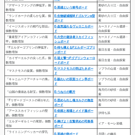
『デザートファングの獰猛牙』個
黄砂の入り江・自由探
E-英雄という称号ボード
数増加
索
『ランドホークの柔らかな翼』個
E-生物破城槌Mドゴルマンa型
黄砂の入り江・自由探
数増加
ボード
索
『イージスポッドの精巧な部品』
E-血気溢れるヴェロニカボー
カースドノール遺跡・
個数増加
ド
自由探索
『量産型アイアンコフィンの装
E-大空の遊泳者スカイフィッ
カースドノール遺跡・
甲』個数増加
シュボード
自由探索
『Fエルダーゴブリンの獰猛牙』
E-待ち構えるFエルダーゴブリ
落日古道・自由探索
個数増加
ンボード
『カイザーエルクの尖った爪』個
E-迎え撃つFゴブリンウォーロ
落日古道・自由探索
数増加
ードボード
E-マスクモスの羽ばたきボー
ソプラの山道・自由探
『マスクモスの旋翼』個数増加
ド
索
『キャニムークアーチャーの角』
E-賑わいの双面コイン亭ボー
ソプラの山道・自由探
個数増加
ド
索
海月灯の砂径・自由探
『山賊の価値ある財宝』個数増加
E-うねりの断片
索
『Fリザードゴーストの研がれた
E-歪められし魂ヨルクの無念
海月灯の砂径・自由探
牙』個数増加
ボード
索
『アーススカイフィッシュの堅
E-依頼と相場とメイド服ボー
汐待ち浜
鱗』個数増加
ド
『エルダーギルミーの尾部』個数
E-捧げよ！生贄求めの司祭長
イア・モーレ岩礁
増加
ボード
『ライトニングペッカーの穿孔
E-英雄の卵ボード
月隠しの幽谷