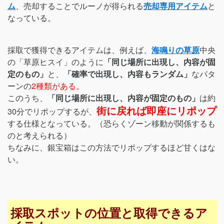
ム
、売却することでルーノが得られる
売却専用アイテム
と
なっている。
採取で獲得できるアイテムは、例えば、
海鳴りの草原
中央
の「草原ヒスイ」のように
「同じ場所に出現し、内容が固
定のもの」
と、
「確率で出現し、内容もランダム」
なパタ
ーンの
2種類がある。
このうち、
「同じ場所に出現し、内容が固定のもの」
は約
街に戻れば即座にリポップ
30分でリポップするが、
する仕様となっている。（恐らくゾーン移動が関係するも
のと考えられる）
ちなみに、銀宝箱はこの方法でリポップするほど甘くはな
い。
採取スポットの位置と取得できるア