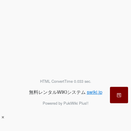
HTML ConvertTime 0.033 sec.
無料レンタルWIKIシステム
swiki.jp
Powered by PukiWiki Plus!!
×