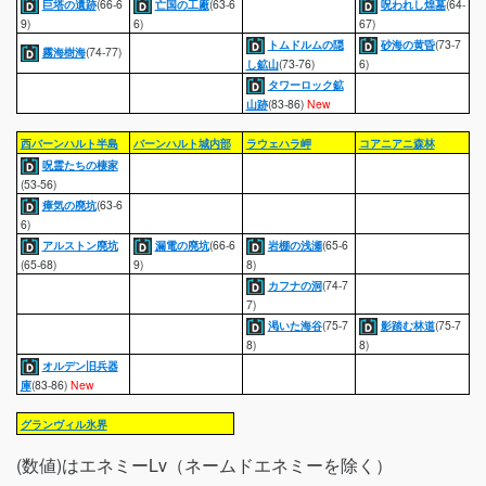
巨塔の遺跡
(66-6
亡国の工廠
(63-6
呪われし煌墓
(64-
9)
6)
67)
トムドルムの隠
砂海の黄昏
(73-7
霧海樹海
(74-77)
し鉱山
(73-76)
6)
タワーロック鉱
山跡
(83-86)
New
西バーンハルト半島
バーンハルト城内部
ラウェハラ岬
コアニアニ森林
呪霊たちの棲家
(53-56)
瘴気の廃坑
(63-6
6)
アルストン廃坑
漏電の廃坑
(66-6
岩棚の浅瀬
(65-6
(65-68)
9)
8)
カフナの洞
(74-7
7)
渇いた海谷
(75-7
影踏む林道
(75-7
8)
8)
オルデン旧兵器
庫
(83-86)
New
グランヴィル氷界
(数値)はエネミーLv（ネームドエネミーを除く）