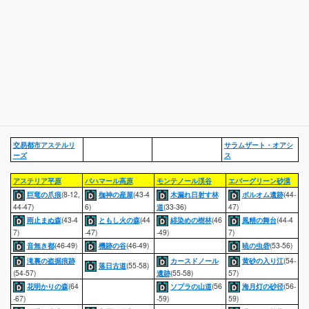
交易都市アステルリ
サラムザート・オアシ
ーズ
ス
アステリア平原
バハマール高原
モンテノール渓谷
エバーグリーン砂漠
巨竜の爪痕
(8-12,
枷神の産屋
(43-4
木漏れ日射す林
ボルオム遺跡
(44-
44-47)
6)
道
(33-36)
47)
雨止まぬ森
(43-4
ともし火の森
(44
緋染めの樹林
(46
風精の舞台
(44-4
7)
-47)
-49)
7)
音無き都
(46-49)
機跡の谷
(46-49)
暁の虫砦
(53-56)
滝裏の盗掘痕跡
カースドノール
黄砂の入り江
(54-
落日古道
(55-58)
(54-57)
遺跡
(55-58)
57)
花明かりの森
(64
ソプラの山道
(56
海月灯の砂径
(56-
-67)
-59)
59)