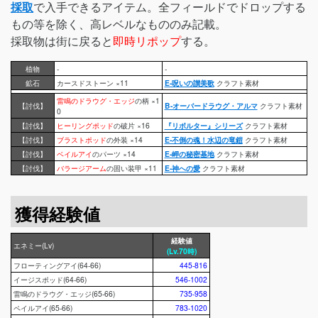
採取
で入手できるアイテム。全フィールドでドロップする
もの等を除く、高レベルなもののみ記載。
採取物は街に戻ると
即時リポップ
する。
植物
-
-
鉱石
カースドストーン ×11
E-呪いの讃美歌
クラフト素材
雷鳴のドラウグ・エッジ
の柄 ×1
【討伐】
B-オーバードラウグ・アルマ
クラフト素材
0
【討伐】
ヒーリングポッド
の破片 ×16
『リボルター』シリーズ
クラフト素材
【討伐】
ブラストポッド
の外装 ×14
E-不倒の魂！水辺の竜鎧
クラフト素材
【討伐】
ベイルアイ
のパーツ ×14
E-岬の秘密基地
クラフト素材
【討伐】
バラージアーム
の固い装甲 ×11
E-神への愛
クラフト素材
獲得経験値
経験値
エネミー(Lv)
(Lv.70時)
フローティングアイ(64-66)
445-816
イージスポッド(64-66)
546-1002
雷鳴のドラウグ・エッジ(65-66)
735-958
ペイルアイ(65-66)
783-1020