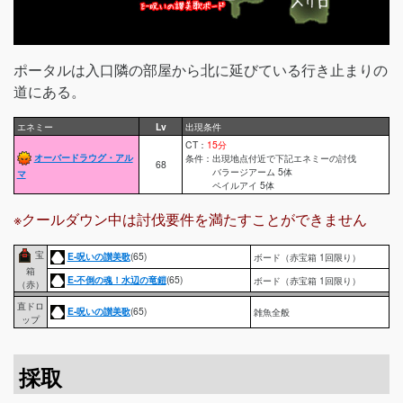
ポータルは入口隣の部屋から北に延びている行き止まりの
道にある。
エネミー
Lv
出現条件
CT：
15分
オーバードラウグ・アル
条件：出現地点付近で下記エネミーの討伐
68
バラージアーム 5体
マ
ペイルアイ 5体
※クールダウン中は討伐要件を満たすことができません
宝
E-呪いの讃美歌
(65)
ボード（赤宝箱 1回限り）
箱
E-不倒の魂！水辺の竜鎧
(65)
ボード（赤宝箱 1回限り）
（赤）
直ドロ
E-呪いの讃美歌
(65)
雑魚全般
ップ
採取