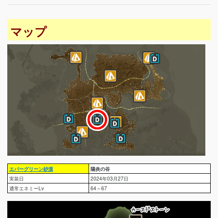
マップ
エバーグリーン砂漠
陽炎の谷
実装日
2024年03月27日
通常エネミーLv
64～67